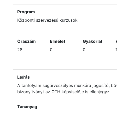
Program
Központi szervezésű kurzusok
Óraszám
Elmélet
Gyakorlat
28
0
0
Leírás
A tanfolyam sugárveszélyes munkára jogosító, bőv
bizonyítványt az OTH képviselője is ellenjegyzi.
Tananyag