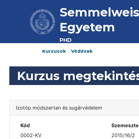
Semmelwei
Egyetem
PHD
Kurzusok
Védések
Kurzus megtekinté
Izotóp módszertan és sugárvédelem
Kód
Szemeszte
0002-KV
2015/16/2