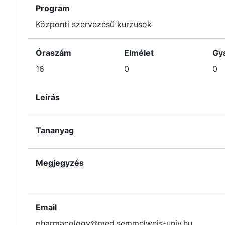
Program
Központi szervezésű kurzusok
Óraszám
Elmélet
Gy
16
0
0
Leírás
Tananyag
Megjegyzés
Email
pharmacology@med.semmelweis-univ.hu