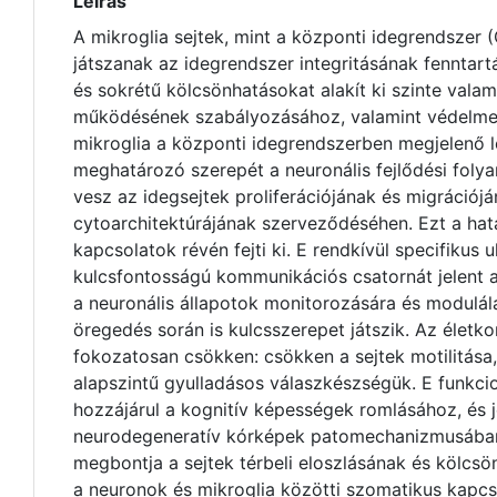
Leírás
A mikroglia sejtek, mint a központi idegrendszer 
játszanak az idegrendszer integritásának fenntart
és sokrétű kölcsönhatásokat alakít ki szinte valam
működésének szabályozásához, valamint védelmet 
mikroglia a központi idegrendszerben megjelenő le
meghatározó szerepét a neuronális fejlődési folya
vesz az idegsejtek proliferációjának és migrációj
cytoarchitektúrájának szerveződéséhen. Ezt a hatá
kapcsolatok révén fejti ki. E rendkívül specifikus 
kulcsfontosságú kommunikációs csatornát jelent a
a neuronális állapotok monitorozására és modulál
öregedés során is kulcsszerepet játszik. Az életko
fokozatosan csökken: csökken a sejtek motilitása,
alapszintű gyulladásos válaszkészségük. E funkci
hozzájárul a kognitív képességek romlásához, és 
neurodegeneratív kórképek patomechanizmusában.
megbontja a sejtek térbeli eloszlásának és kölcsö
a neuronok és mikroglia közötti szomatikus kap