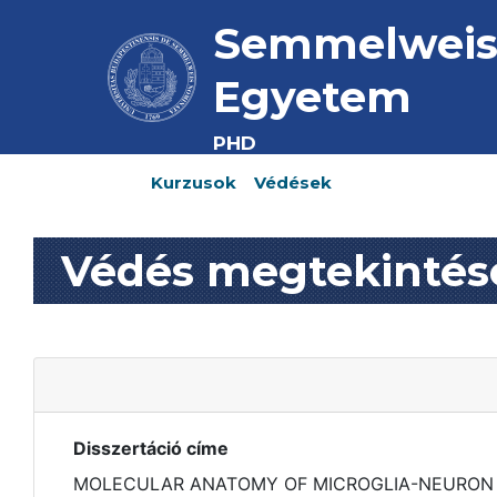
Semmelwei
Egyetem
PHD
Kurzusok
Védések
Védés megtekintés
Disszertáció címe
MOLECULAR ANATOMY OF MICROGLIA-NEURON