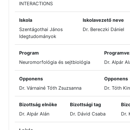
INTERACTIONS
Iskola
Iskolavezető neve
Szentágothai János
Dr. Bereczki Dániel
Idegtudományok
Program
Programve
Neuromorfológia és sejtbiológia
Dr. Alpár Al
Opponens
Opponens
Dr. Várnainé Tóth Zsuzsanna
Dr. Tóth Ki
Bizottság elnöke
Bizottsági tag
Bizo
Dr. Alpár Alán
Dr. Dávid Csaba
Dr.