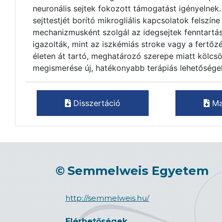
neuronális sejtek fokozott támogatást igényelnek
sejttestjét borító mikrogliális kapcsolatok felszí
mechanizmusként szolgál az idegsejtek fenntartás
igazolták, mint az iszkémiás stroke vagy a fertőz
életen át tartó, meghatározó szerepe miatt kölc
megismerése új, hatékonyabb terápiás lehetőségek
Disszertáció
Ma
©
Semmelweis Egyetem
http://semmelweis.hu/
Elérhetőségek