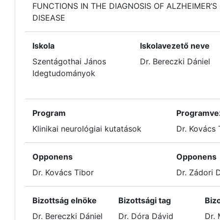
FUNCTIONS IN THE DIAGNOSIS OF ALZHEIMER’S
DISEASE
Iskola
Iskolavezető neve
Szentágothai János
Dr. Bereczki Dániel
Idegtudományok
Program
Programve
Klinikai neurológiai kutatások
Dr. Kovács 
Opponens
Opponens
Dr. Kovács Tibor
Dr. Zádori 
Bizottság elnöke
Bizottsági tag
Bizo
Dr. Bereczki Dániel
Dr. Dóra Dávid
Dr.