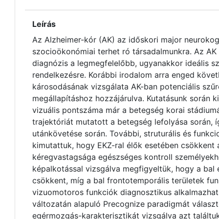
Leírás
Az Alzheimer-kór (AK) az időskori major neurokog
szocioökonómiai terhet ró társadalmunkra. Az AK 
diagnózis a legmegfelelőbb, ugyanakkor ideális 
rendelkezésre. Korábbi irodalom arra enged követk
károsodásának vizsgálata AK-ban potenciális szűr
megállapításhoz hozzájárulva. Kutatásunk során k
vizuális pontszáma már a betegség korai stádium
trajektóriát mutatott a betegség lefolyása során, 
utánkövetése során. További, struturális és funkci
kimutattuk, hogy EKZ-ral élők esetében csökkent a
kéregvastagsága egészséges kontroll személyekhez
képalkotással vizsgálva megfigyeltük, hogy a bal é
csökkent, míg a bal frontotemporális területek funk
vizuomotoros funkciók diagnosztikus alkalmazhat
változatán alapuló Precognize paradigmát válasz
egérmozgás-karakterisztikát vizsgálva azt talált